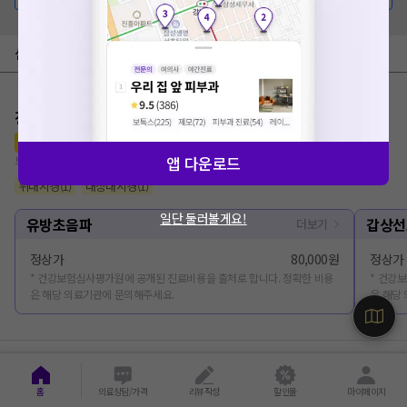
심평원 가격공개 병원
장진석내과의원
리뷰
1
로그인
앱 다운로드
부산 중구 남포동
위내시경
(
1
)
대장내시경
(
1
)
일단 둘러볼게요!
유방초음파
갑상선
더보기
정상가
80,000원
정상가
* 건강보험심사평가원에 공개된 진료비용을 출처로 합니다. 정확한 비용
* 건강
은 해당 의료기관에 문의해주세요.
은 해당
빛으로의원
홈
의료상담/가격
리뷰작성
할인몰
마이페이지