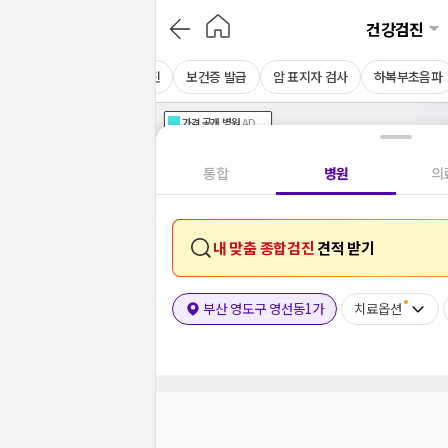
건강검진
MRI
CT
채용 건강검진
보건증 발급
암 표지자 검사
하복부초음파
가격공개
병원
AD
기획전 참여 병원
AD
병원
통합
병원
의
내 맞춤 종합검진
견적 받기
부산 영도구 영선동1가
치료옵션