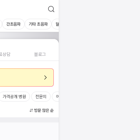
간초음파
기타 초음파
혈액검사
료상담
블로그
가격공개 병원
전문의
여의사
진료시간
방문 많은 순