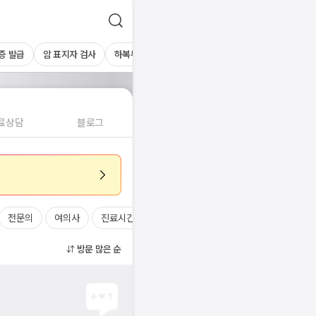
증 발급
암 표지자 검사
하복부초음파
간초음파
기타 초음파
혈액
료상담
블로그
전문의
여의사
진료시간
방문 많은 순