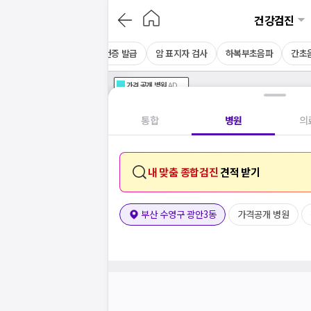
건강검진
채용 건강검진
CT
보건증 발급
암 표지자 검사
하복부초음파
간초
가격공개
병원
AD
기획전 참여 병원
AD
병원
통합
병원
의
내 맞춤 종합검진
견적 받기
부산 수영구 광안3동
가격공개 병원