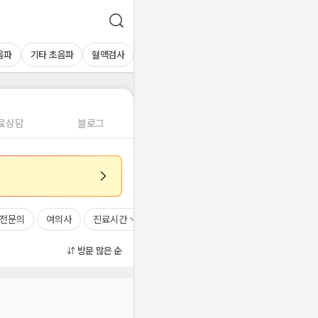
음파
기타 초음파
혈액검사
료상담
블로그
전문의
여의사
진료시간
방문 많은 순