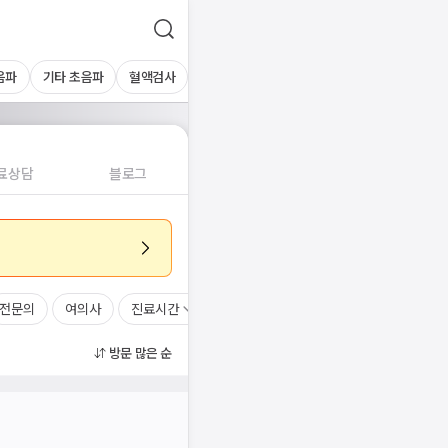
음파
기타 초음파
혈액검사
료상담
블로그
전문의
여의사
진료시간
방문 많은 순