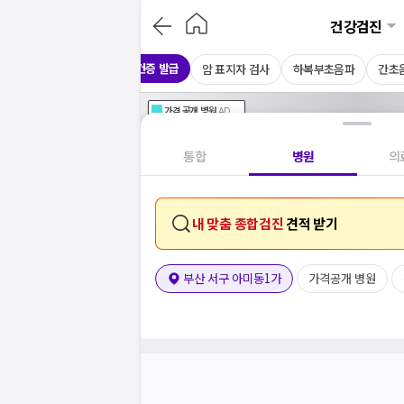
건강검진
보건증 발급
CT
채용 건강검진
암 표지자 검사
하복부초음파
간초
가격공개
병원
AD
기획전 참여 병원
AD
병원
통합
병원
의
내 맞춤 종합검진
견적 받기
부산 서구 아미동1가
가격공개 병원