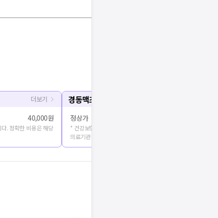
경동맥초음파
더보기
40,000원
정상가
다. 정확한 비용은 해당
* 건강보험심사평가원에 공개된 진료비용을 출처로 합니다. 정확
의료기관에 문의해주세요.