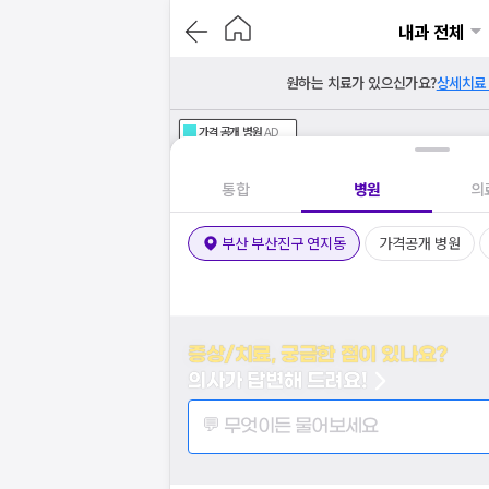
내과 전체
원하는 치료가 있으신가요?
상세치료
가격공개
병원
AD
기획전 참여 병원
AD
병원
통합
병원
의
부산 부산진구 연지동
가격공개 병원
증상/치료, 궁금한 점이 있나요?
의사가 답변해 드려요!
💬 무엇이든 물어보세요