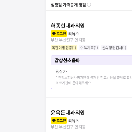
심평원 가격공개 병원
허종현내과의원
리뷰
9
로그인
부산 부산진구 연지동
독감예방접종
(
1
)
수액치료
(
3
)
신속항원검사
(
1
)
갑상선초음파
정상가
* 건강보험심사평가원에 공개된 진료비용을 출처로 합니
의료기관에 문의해주세요.
윤욱돈내과의원
리뷰
5
로그인
부산 부산진구 연지동