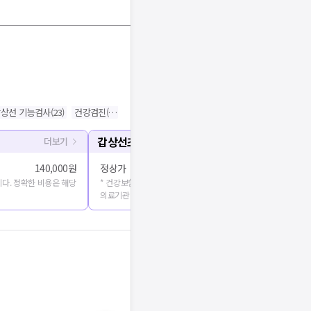
상선 기능검사
(
23
)
건강검진
(
4
)
초음파
(
1
)
갑상선수술
(
1
)
갑상선초음파
더보기
140,000원
정상가
다. 정확한 비용은 해당
* 건강보험심사평가원에 공개된 진료비용을 출처로 합니다. 정확
의료기관에 문의해주세요.
기