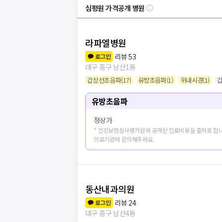
심평원 가격공개 병원
라파엘병원
리뷰
53
로그인
대구 중구 남산1동
갑상선초음파
(
17
)
유방초음파
(
1
)
위내시경
(
1
)
갑
유방초음파
정상가
* 건강보험심사평가원에 공개된 진료비용을 출처로 합니
의료기관에 문의해주세요.
동산내과의원
병원
20
개 더보
리뷰
24
로그인
대구 중구 남산4동