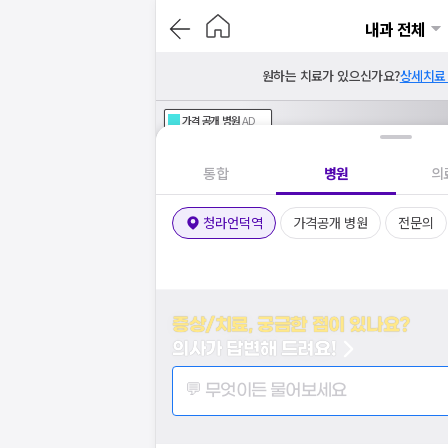
내과 전체
원하는 치료가 있으신가요?
상세치료
가격공개
병원
AD
기획전 참여 병원
AD
병원
통합
병원
의
청라언덕역
가격공개 병원
전문의
증상/치료, 궁금한 점이 있나요?
의사가 답변해 드려요!
💬 무엇이든 물어보세요