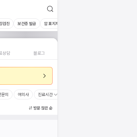
건강검진
보건증 발급
암 표지자 검사
하복부초음파
간초음파
기타 
료상담
블로그
전문의
여의사
진료시간
방문 많은 순