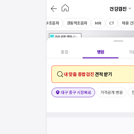
건강검진
음파
심장초음파
상복부초음파
경동맥초음파
MRI
CT
채용 
가격공개
병원
AD
기획전 참여 병원
AD
병원
통합
병원
의
내 맞춤 종합검진
견적 받기
대구 중구 시장북로
가격공개 병원