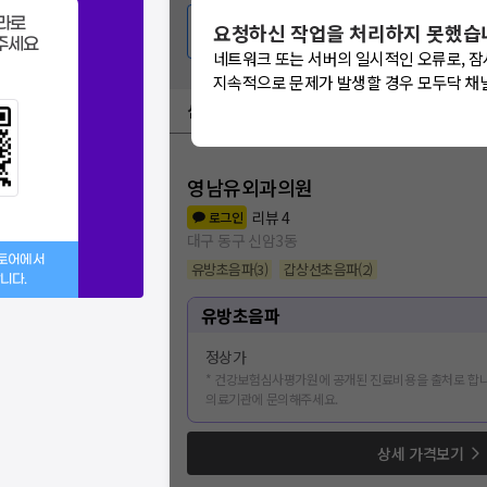
라로
요청하신 작업을 처리하지 못했습
💬 무엇이든 물어보세요
주세요
네트워크 또는 서버의 일시적인 오류로, 잠
지속적으로 문제가 발생할 경우 모두닥 채
심평원 가격공개 병원
영남유외과의원
리뷰
4
로그인
대구 동구 신암3동
스토어에서
유방초음파
(
3
)
갑상선초음파
(
2
)
니다.
유방초음파
정상가
* 건강보험심사평가원에 공개된 진료비용을 출처로 합니
의료기관에 문의해주세요.
상세 가격보기