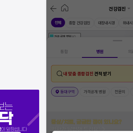
건강검진
전체
종합 건강검진
대장내시경
위내시
가격공개
병원
AD
기획전 참여 병원
AD
병원
통합
병원
의
내 맞춤 종합검진
견적 받기
동대구역
가격공개 병원
전문의
보는
닥
증상/치료, 궁금한 점이 있나요?
의사가 답변해 드려요!
닥
이 앞장섭니다