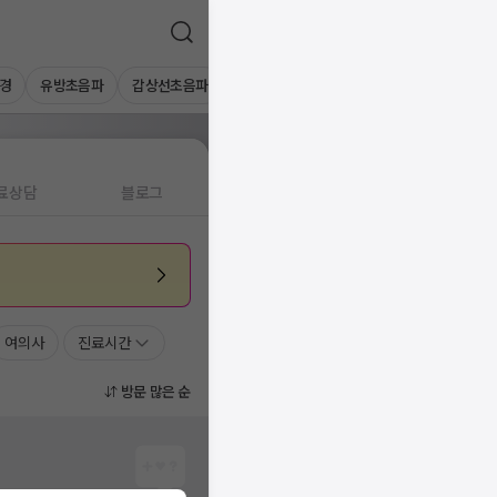
경
유방초음파
갑상선초음파
심장초음파
상복부초음파
경동맥초
료상담
블로그
여의사
진료시간
방문 많은 순