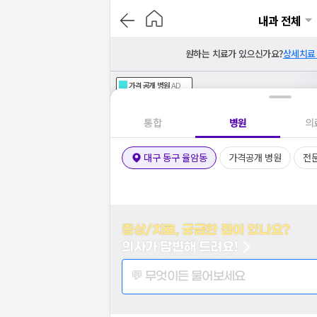
내과 전체
원하는 치료가 있으신가요?
상세치료
가격공개
병원
AD
기획전 참여 병원
AD
병원
통합
병원
의
대구 동구 율암동
가격공개 병원
전
증상/치료, 궁금한 점이 있나요?
의사가 답변해 드려요!
💬 무엇이든 물어보세요