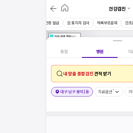
건강검진
CT
채용 건강검진
보건증 발급
암 표지자 검사
하복부초음파
간초
가격공개
병원
AD
기획전 참여 병원
AD
병원
통합
병원
의
내 맞춤 종합검진
견적 받기
대구 남구 봉덕1동
치료옵션
가