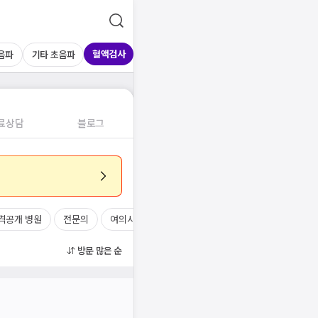
혈액검사
음파
기타 초음파
료상담
블로그
격공개 병원
전문의
여의사
진료시간
방문 많은 순