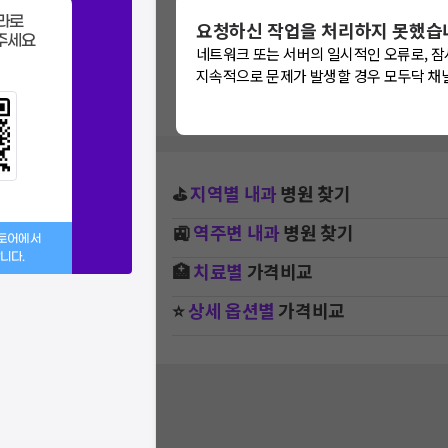
라로
검색 결과가 없습니
요청하신 작업을 처리하지 못했습
주세요
네트워크 또는 서버의 일시적인 오류로, 잠
지역, 치료항목, 필터 등 상세조건
지속적으로 문제가 발생할 경우 모두닥 채
⛳
지역별
내과
병원 찾기
🚉
역주변
내과
병원 찾기
스토어에서
니다.
🏥
치료별
가격비교
⭐
상세 옵션별
가격비교