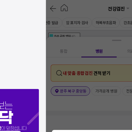
건강검진
채용 건강검진
CT
보건증 발급
암 표지자 검사
하복부초음파
간초
가격공개
병원
AD
기획전 참여 병원
AD
병원
통합
병원
의
내 맞춤 종합검진
견적 받기
광주 북구 중앙동
가격공개 병원
전
보는
닥
닥
이 앞장섭니다