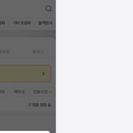
음파
기타 초음파
혈액검사
료상담
블로그
문의
여의사
진료시간
방문 많은 순