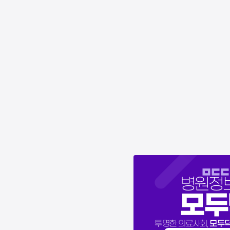
파
갑상선초음파
심장초음파
상복부초음파
경동맥초음파
MRI
병원정
모두
모두
투명한 의료사회,