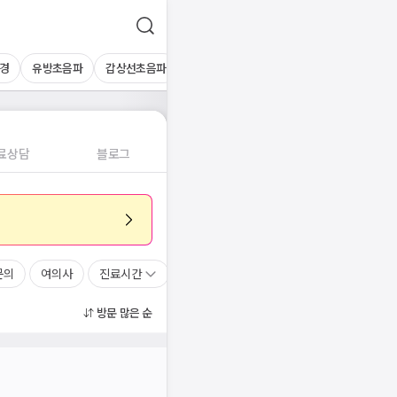
경
유방초음파
갑상선초음파
심장초음파
상복부초음파
경동맥초
료상담
블로그
문의
여의사
진료시간
방문 많은 순