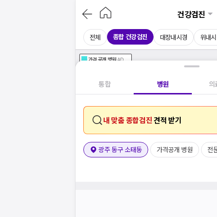
건강검진
종합 건강검진
전체
대장내시경
위내시
가격공개
병원
AD
기획전 참여 병원
AD
병원
통합
병원
의
내 맞춤 종합검진
견적 받기
광주 동구 소태동
가격공개 병원
전