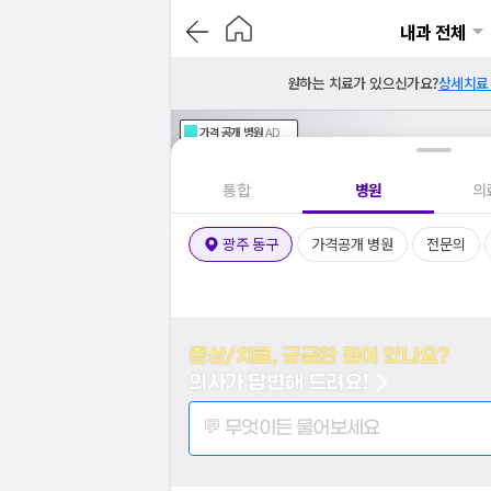
내과 전체
원하는 치료가 있으신가요?
상세치료
가격공개
병원
AD
기획전 참여 병원
AD
병원
통합
병원
의
광주 동구
가격공개 병원
전문의
증상/치료, 궁금한 점이 있나요?
의사가 답변해 드려요!
💬 무엇이든 물어보세요