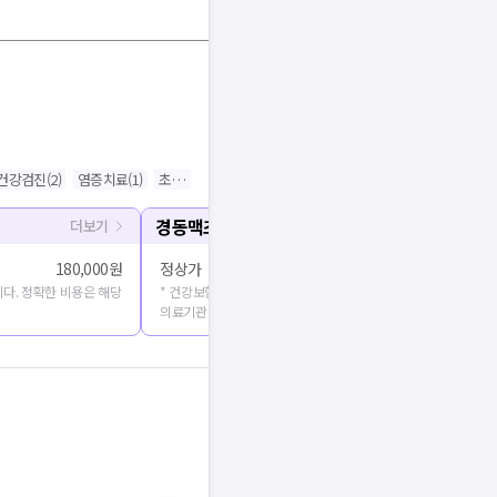
건강검진
(
2
)
염증치료
(
1
)
초음파
(
1
)
상처치료
(
1
)
고주파치료(물리치료)
(
1
)
신경
경동맥초음파
더보기
180,000원
정상가
다. 정확한 비용은 해당
* 건강보험심사평가원에 공개된 진료비용을 출처로 합니다. 정확
의료기관에 문의해주세요.
기