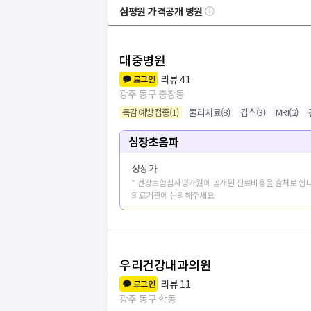
심평원 가격공개 병원
대중병원
리뷰
41
로그인
광주 동구 충장동
독감예방접종
(
1
)
물리치료
(
8
)
깁스
(
3
)
MRI
(
2
)
심장초음파
정상가
* 건강보험심사평가원에 공개된 진료비용을 출처로 합니
의료기관에 문의해주세요.
우리건강내과의원
병원
20
개 더보
리뷰
11
로그인
광주 동구 학동