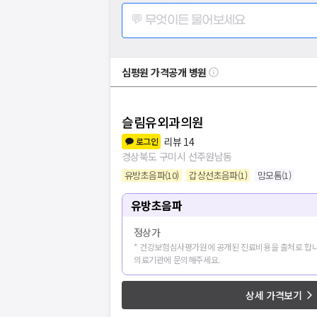
💬 무엇이든 물어보세요
심평원 가격공개 병원
슬림유외과의원
리뷰
14
로그인
경상북도 구미시 선주원남동
유방초음파
(
10
)
갑상선초음파
(
1
)
맘모톰
(
1
)
유방초음파
정상가
* 건강보험심사평가원에 공개된 진료비용을 출처로 합니
의료기관에 문의해주세요.
병원
20
개 더보
상세 가격보기