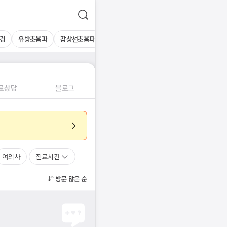
경
유방초음파
갑상선초음파
심장초음파
상복부초음파
경동맥초
료상담
블로그
여의사
진료시간
방문 많은 순