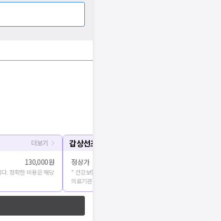
갑상선초음파
더보기
130,000원
정상가
다. 정확한 비용은 해당
* 건강보험심사평가원에 공개된 진료비용을 출처로 합니다. 정확
의료기관에 문의해주세요.
기