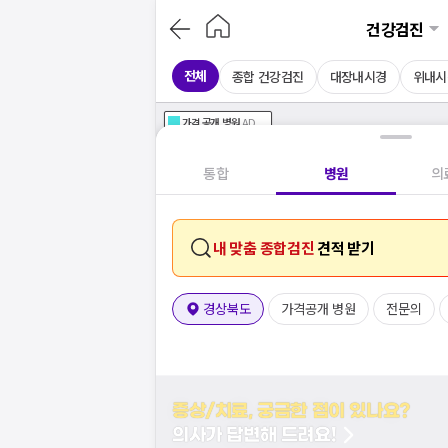
건강검진
전체
종합 건강검진
대장내시경
위내시
가격공개
병원
AD
기획전 참여 병원
AD
병원
통합
병원
의
내 맞춤 종합검진
견적 받기
경상북도
가격공개 병원
전문의
증상/치료, 궁금한 점이 있나요?
의사가 답변해 드려요!