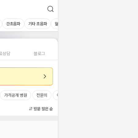
간초음파
기타 초음파
혈액검사
료상담
블로그
가격공개 병원
전문의
여의사
진료시간
방문 많은 순