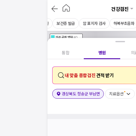
건강검진
MRI
CT
채용 건강검진
보건증 발급
암 표지자 검사
하복부초음파
가격공개
병원
AD
기획전 참여 병원
AD
병원
통합
병원
의
내 맞춤 종합검진
견적 받기
경상북도 청송군 부남면
치료옵션