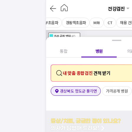
건강검진
음파
심장초음파
상복부초음파
경동맥초음파
MRI
CT
채용 
가격공개
병원
AD
기획전 참여 병원
AD
병원
통합
병원
의
내 맞춤 종합검진
견적 받기
경상북도 청도군 풍각면
가격공개 병원
증상/치료, 궁금한 점이 있나요?
의사가 답변해 드려요!