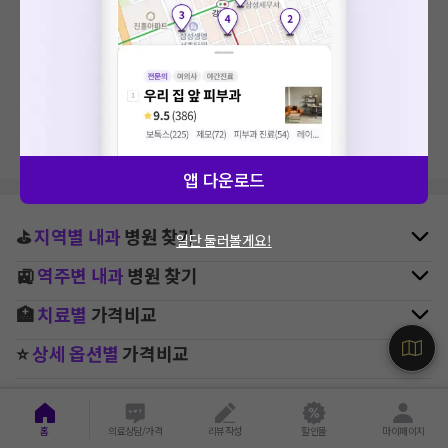
검색 결과가 없습니다.
지역, 치료항목, 필터 등 상세조건을 재설정해보세요!
앱 다운로드
⛳
지역별
내과
병원 찾기
일단 둘러볼게요!
🚉
역주변
내과
병원 찾기
🏥
치료별
가격비교
⭐
상세 옵션별
가격비교
홈
의료상담/가격
리뷰작성
할인몰
마이페이지