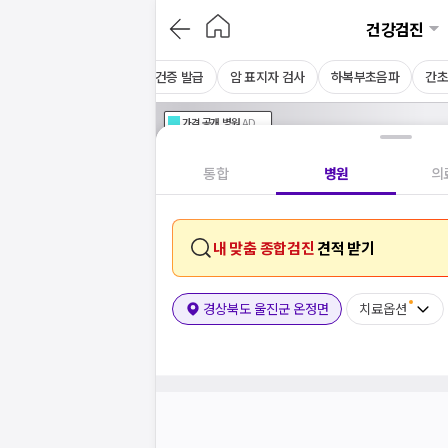
건강검진
CT
채용 건강검진
보건증 발급
암 표지자 검사
하복부초음파
간
가격공개
병원
AD
기획전 참여 병원
AD
병원
통합
병원
의
내 맞춤 종합검진
견적 받기
경상북도 울진군 온정면
치료옵션