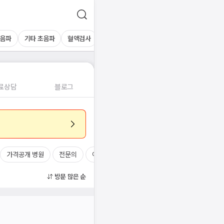
초음파
기타 초음파
혈액검사
료상담
블로그
가격공개 병원
전문의
여의사
진료시간
방문 많은 순