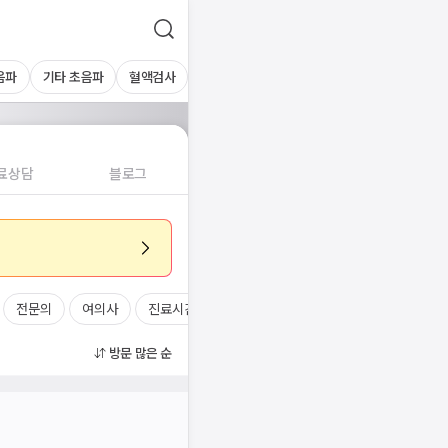
음파
기타 초음파
혈액검사
료상담
블로그
전문의
여의사
진료시간
방문 많은 순