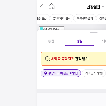
건강검진
채용 건강검진
CT
보건증 발급
암 표지자 검사
하복부초음파
간초
가격공개
병원
AD
기획전 참여 병원
AD
병원
통합
병원
의
내 맞춤 종합검진
견적 받기
경상북도 예천군 호명읍
가격공개 병원