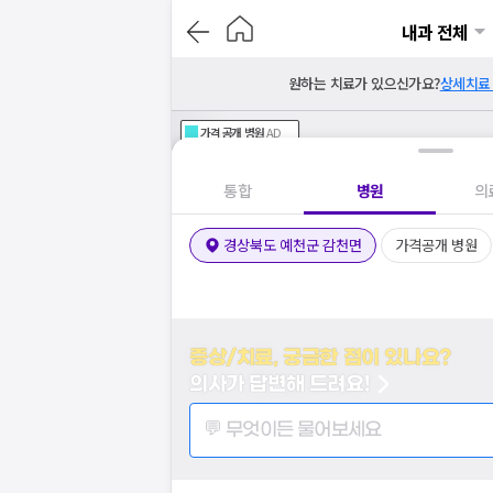
내과 전체
원하는 치료가 있으신가요?
상세치료
가격공개
병원
AD
기획전 참여 병원
AD
병원
통합
병원
의
경상북도 예천군 감천면
가격공개 병원
증상/치료, 궁금한 점이 있나요?
의사가 답변해 드려요!
💬 무엇이든 물어보세요