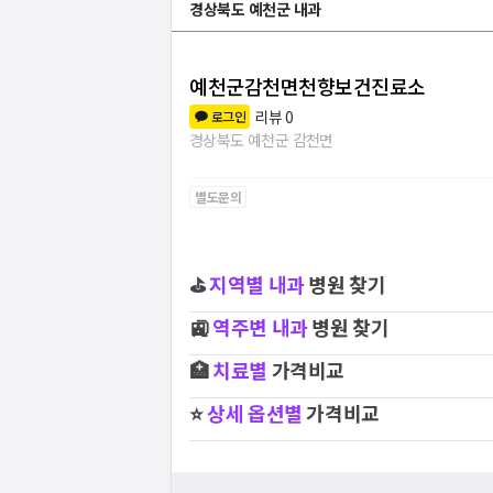
경상북도 예천군 내과
예천군감천면천향보건진료소
리뷰
0
로그인
경상북도 예천군 감천면
별도문의
⛳
지역별
내과
병원 찾기
🚉
역주변
내과
병원 찾기
🏥
치료별
가격비교
⭐
상세 옵션별
가격비교