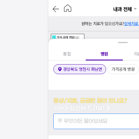
내과 전체
원하는 치료가 있으신가요?
상세치료
가격공개
병원
AD
기획전 참여 병원
AD
병원
통합
병원
의
경상북도 영천시 화남면
가격공개 병원
증상/치료, 궁금한 점이 있나요?
의사가 답변해 드려요!
💬 무엇이든 물어보세요