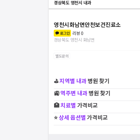
경상북도 영천시 내과
영천시화남면안천보건진료소
리뷰
0
로그인
경상북도 영천시 화남면
별도문의
⛳
지역별
내과
병원 찾기
🚉
역주변
내과
병원 찾기
🏥
치료별
가격비교
⭐
상세 옵션별
가격비교