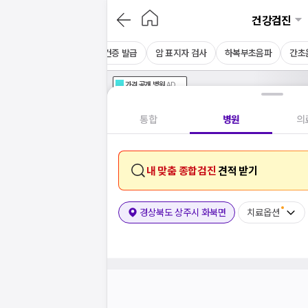
건강검진
CT
채용 건강검진
보건증 발급
암 표지자 검사
하복부초음파
간초
가격공개
병원
AD
기획전 참여 병원
AD
병원
통합
병원
의
내 맞춤 종합검진
견적 받기
경상북도 상주시 화북면
치료옵션