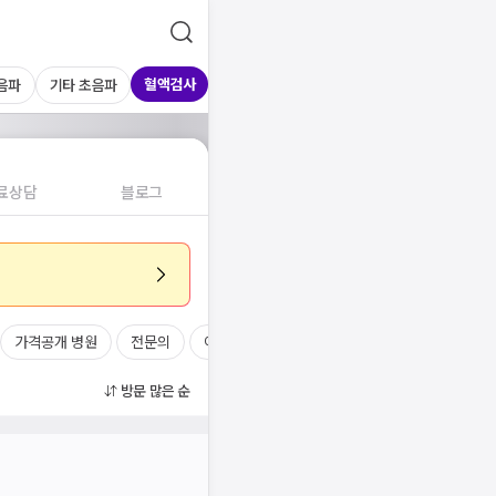
혈액검사
음파
기타 초음파
료상담
블로그
가격공개 병원
전문의
여의사
진료시간
방문 많은 순