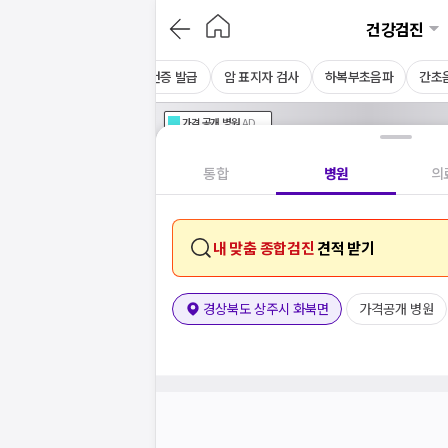
건강검진
채용 건강검진
CT
보건증 발급
암 표지자 검사
하복부초음파
간초
가격공개
병원
AD
기획전 참여 병원
AD
병원
통합
병원
의
내 맞춤 종합검진
견적 받기
경상북도 상주시 화북면
가격공개 병원