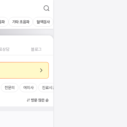
음파
기타 초음파
혈액검사
료상담
블로그
전문의
여의사
진료시간
방문 많은 순