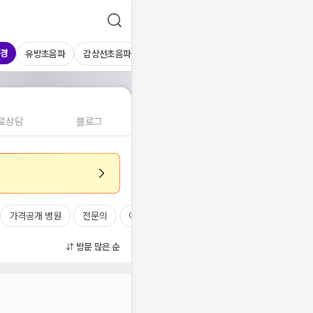
경
유방초음파
갑상선초음파
심장초음파
상복부초음파
경동맥초
료상담
블로그
가격공개 병원
전문의
여의사
진료시간
방문 많은 순