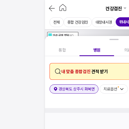
건강검진
위내시
전체
종합 건강검진
대장내시경
가격공개
병원
AD
기획전 참여 병원
AD
병원
통합
병원
의
내 맞춤 종합검진
견적 받기
경상북도 상주시 화북면
치료옵션