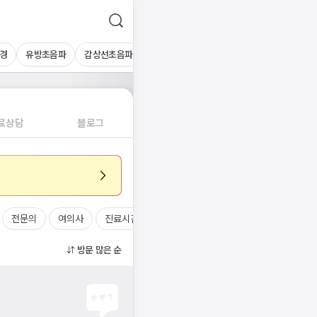
경
유방초음파
갑상선초음파
심장초음파
상복부초음파
경동맥초
료상담
블로그
전문의
여의사
진료시간
방문 많은 순