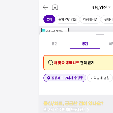
건강검진
전체
종합 건강검진
대장내시경
위내시
가격공개
병원
AD
기획전 참여 병원
AD
병원
통합
병원
의
내 맞춤 종합검진
견적 받기
경상북도 구미시 송정동
가격공개 병원
증상/치료, 궁금한 점이 있나요?
의사가 답변해 드려요!