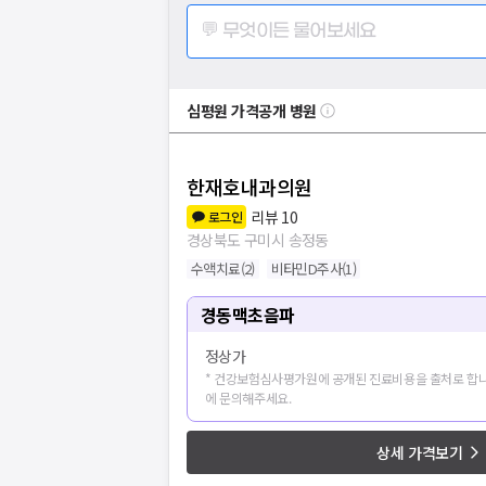
💬 무엇이든 물어보세요
심평원 가격공개 병원
한재호내과의원
리뷰
10
로그인
경상북도 구미시 송정동
수액치료
(
2
)
비타민D주사
(
1
)
경동맥초음파
정상가
* 건강보험심사평가원에 공개된 진료비용을 출처로 합니
에 문의해주세요.
상세 가격보기