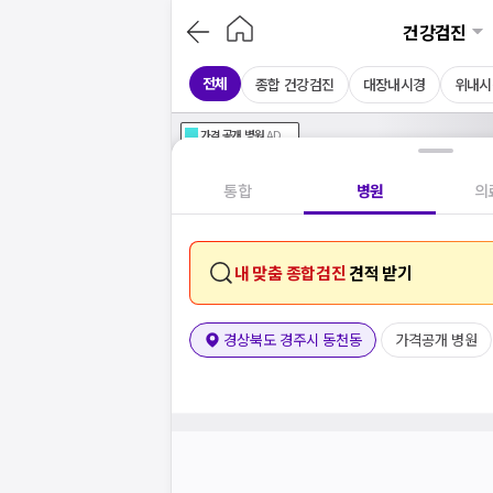
건강검진
전체
종합 건강검진
대장내시경
위내시
가격공개
병원
AD
기획전 참여 병원
AD
병원
통합
병원
의
내 맞춤 종합검진
견적 받기
경상북도 경주시 동천동
가격공개 병원