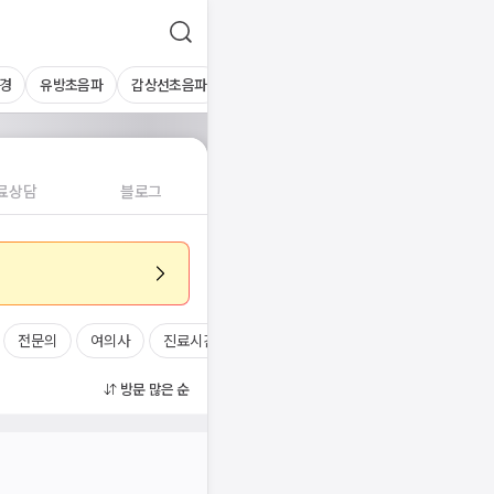
경
유방초음파
갑상선초음파
심장초음파
상복부초음파
경동맥초
료상담
블로그
전문의
여의사
진료시간
방문 많은 순