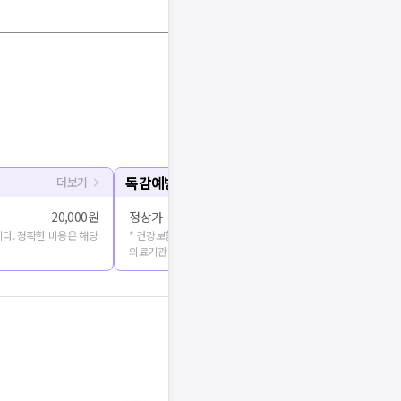
독감예방접종
더보기
20,000원
정상가
다. 정확한 비용은 해당
* 건강보험심사평가원에 공개된 진료비용을 출처로 합니다. 정확
의료기관에 문의해주세요.