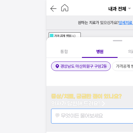
내과 전체
원하는 치료가 있으신가요?
상세치료
가격공개
병원
AD
기획전 참여 병원
AD
병원
통합
병원
의
경상남도 마산회원구 구암2동
가격공개 
증상/치료, 궁금한 점이 있나요?
의사가 답변해 드려요!
💬 무엇이든 물어보세요