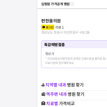
심평원 가격공개 병원
편한몸의원
리뷰
1
로그인
경상남도 창원시 마산회원구 구암2동
독감예방접종
정상가
* 건강보험심사평가원에 공개된 진료비용을 출처로 합니
의료기관에 문의해주세요.
⛳
지역별
내과
병원 찾기
🚉
역주변
내과
병원 찾기
🏥
치료별
가격비교