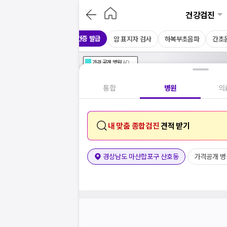
건강검진
보건증 발급
CT
채용 건강검진
암 표지자 검사
하복부초음파
간초
가격공개
병원
AD
기획전 참여 병원
AD
병원
통합
병원
의
내 맞춤 종합검진
견적 받기
경상남도 마산합포구 산호동
가격공개 병