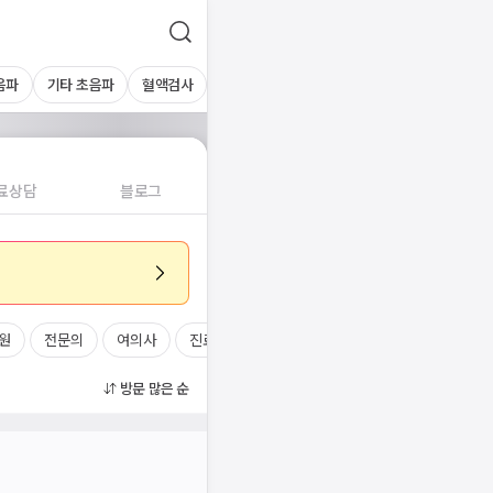
음파
기타 초음파
혈액검사
료상담
블로그
원
전문의
여의사
진료시간
방문 많은 순