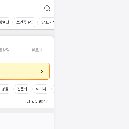
건강검진
보건증 발급
암 표지자 검사
하복부초음파
간초음파
기타 
료상담
블로그
 병원
전문의
여의사
진료시간
방문 많은 순