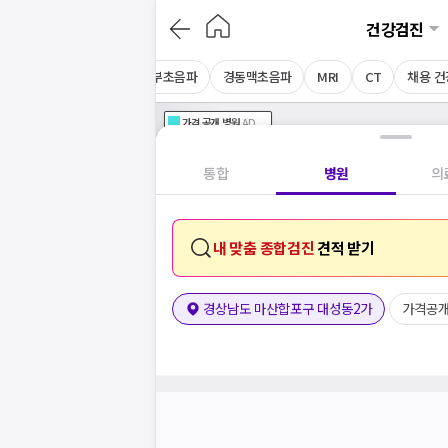
건강검진
음파
심장초음파
상복부초음파
경동맥초음파
MRI
CT
채용 
가격공개
병원
AD
기획전 참여 병원
AD
병원
통합
병원
의
내 맞춤 종합검진
견적 받기
경상남도 마산합포구 대성동2가
가격공개