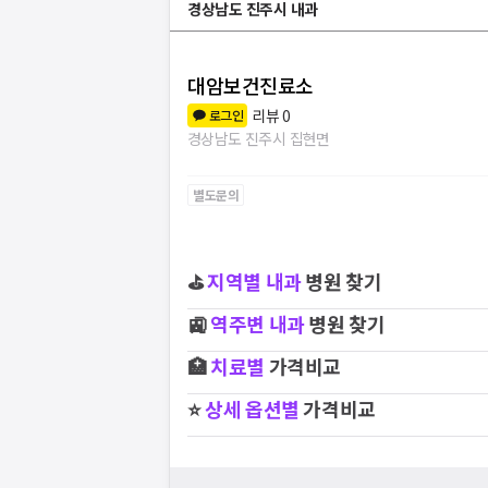
경상남도 진주시 내과
대암보건진료소
리뷰
0
로그인
경상남도 진주시 집현면
별도문의
⛳
지역별
내과
병원 찾기
🚉
역주변
내과
병원 찾기
🏥
치료별
가격비교
⭐
상세 옵션별
가격비교