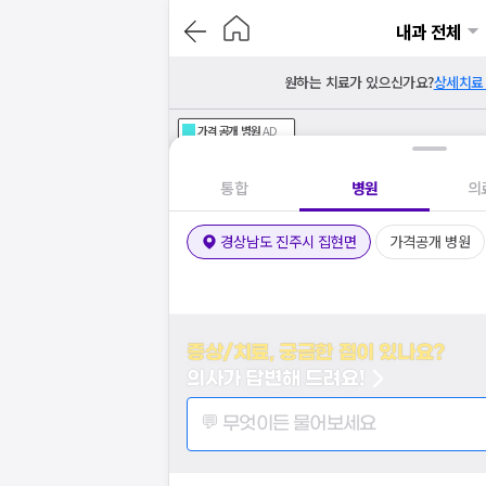
내과 전체
원하는 치료가 있으신가요?
상세치료
가격공개
병원
AD
기획전 참여 병원
AD
병원
통합
병원
의
경상남도 진주시 집현면
가격공개 병원
증상/치료, 궁금한 점이 있나요?
의사가 답변해 드려요!
💬 무엇이든 물어보세요