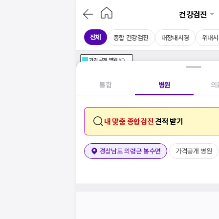
건강검진
전체
종합 건강검진
대장내시경
위내시
가격공개
병원
AD
기획전 참여 병원
AD
병원
통합
병원
의
내 맞춤 종합검진
견적 받기
경상남도 의령군 봉수면
가격공개 병원