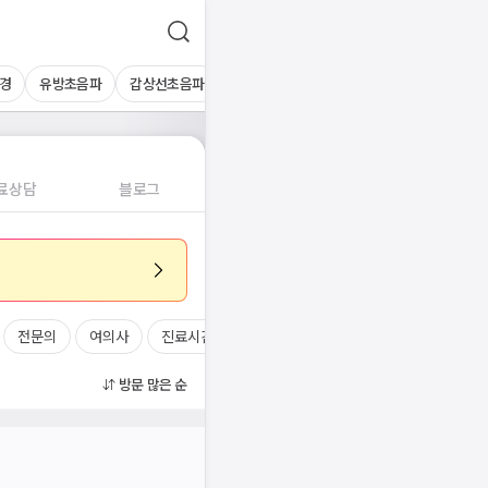
경
유방초음파
갑상선초음파
심장초음파
상복부초음파
경동맥초
료상담
블로그
전문의
여의사
진료시간
방문 많은 순