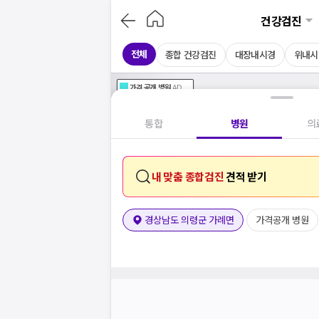
건강검진
전체
종합 건강검진
대장내시경
위내시
가격공개
병원
AD
기획전 참여 병원
AD
병원
통합
병원
의
내 맞춤 종합검진
견적 받기
경상남도 의령군 가례면
가격공개 병원