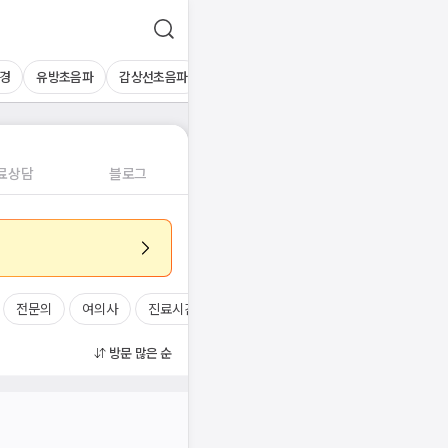
경
유방초음파
갑상선초음파
심장초음파
상복부초음파
경동맥초
료상담
블로그
전문의
여의사
진료시간
방문 많은 순