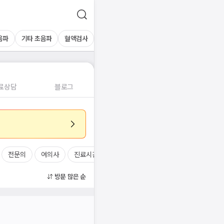
음파
기타 초음파
혈액검사
료상담
블로그
전문의
여의사
진료시간
방문 많은 순