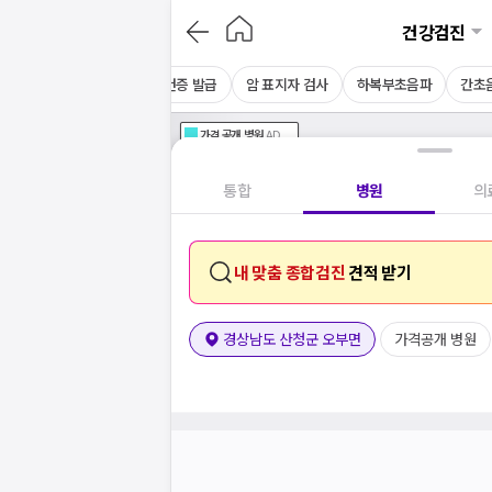
건강검진
채용 건강검진
CT
보건증 발급
암 표지자 검사
하복부초음파
간초
가격공개
병원
AD
기획전 참여 병원
AD
병원
통합
병원
의
내 맞춤 종합검진
견적 받기
경상남도 산청군 오부면
가격공개 병원