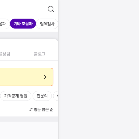
기타 초음파
음파
혈액검사
료상담
블로그
가격공개 병원
전문의
여의사
진료시간
방문 많은 순