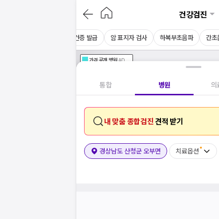
건강검진
CT
채용 건강검진
보건증 발급
암 표지자 검사
하복부초음파
간초
가격공개
병원
AD
기획전 참여 병원
AD
병원
통합
병원
의
내 맞춤 종합검진
견적 받기
경상남도 산청군 오부면
치료옵션