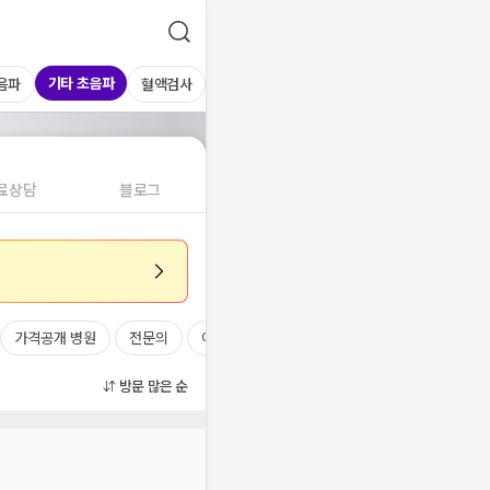
기타 초음파
음파
혈액검사
료상담
블로그
가격공개 병원
전문의
여의사
진료시간
방문 많은 순