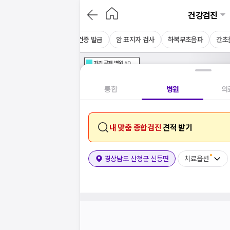
건강검진
CT
채용 건강검진
보건증 발급
암 표지자 검사
하복부초음파
간초
가격공개
병원
AD
기획전 참여 병원
AD
병원
통합
병원
의
내 맞춤 종합검진
견적 받기
경상남도 산청군 신등면
치료옵션