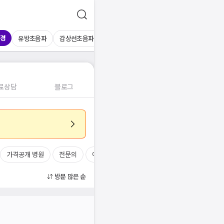
경
유방초음파
갑상선초음파
심장초음파
상복부초음파
경동맥초
료상담
블로그
가격공개 병원
전문의
여의사
진료시간
방문 많은 순