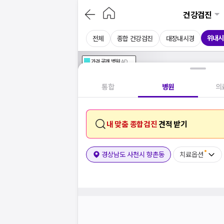
건강검진
위내시
전체
종합 건강검진
대장내시경
가격공개
병원
AD
기획전 참여 병원
AD
병원
통합
병원
의
내 맞춤 종합검진
견적 받기
경상남도 사천시 향촌동
치료옵션