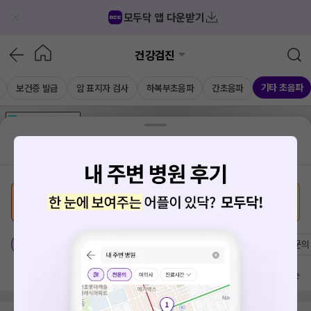
모두닥 앱 다운받기
건강검진
기타 초음파
보건증 발급
암 표지자 검사
하복부초음파
간초음파
가격공개
병원
AD
기획전 참여 병원
AD
병원
통합
병원
의료상담
블로그
내 맞춤 종합검진
견적 받기
경상남도 김해시 진례면
치료옵션
가격공개 병원
전문의
방문 많은 순