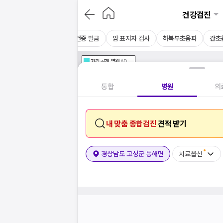
건강검진
CT
채용 건강검진
보건증 발급
암 표지자 검사
하복부초음파
간초
가격공개
병원
AD
기획전 참여 병원
AD
병원
통합
병원
의
내 맞춤 종합검진
견적 받기
경상남도 고성군 동해면
치료옵션