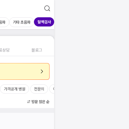
혈액검사
음파
기타 초음파
료상담
블로그
가격공개 병원
전문의
여의사
진료시간
방문 많은 순