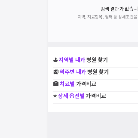
라로
검색 결과가 없습니
요청하신 작업을 처리하지 못했습
주세요
네트워크 또는 서버의 일시적인 오류로, 잠
지역, 치료항목, 필터 등 상세조건
지속적으로 문제가 발생할 경우 모두닥 채
⛳
지역별
내과
병원 찾기
🚉
역주변
내과
병원 찾기
스토어에서
니다.
🏥
치료별
가격비교
⭐
상세 옵션별
가격비교