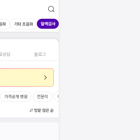
혈액검사
음파
기타 초음파
료상담
블로그
가격공개 병원
전문의
여의사
진료시간
방문 많은 순