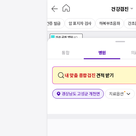
건강검진
CT
채용 건강검진
보건증 발급
암 표지자 검사
하복부초음파
간초
가격공개
병원
AD
기획전 참여 병원
AD
병원
통합
병원
의
내 맞춤 종합검진
견적 받기
경상남도 고성군 개천면
치료옵션
보는
닥
닥
이 앞장섭니다