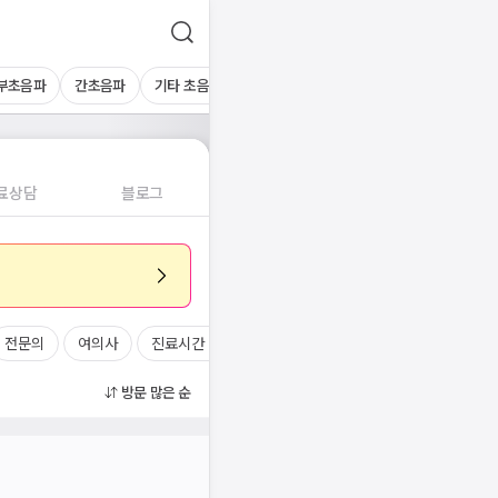
부초음파
간초음파
기타 초음파
혈액검사
료상담
블로그
전문의
여의사
진료시간
방문 많은 순