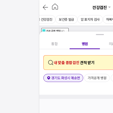
건강검진
음파
MRI
CT
채용 건강검진
보건증 발급
암 표지자 검사
하복
가격공개
병원
AD
기획전 참여 병원
AD
병원
통합
병원
의
내 맞춤 종합검진
견적 받기
경기도 화성시 매송면
가격공개 병원