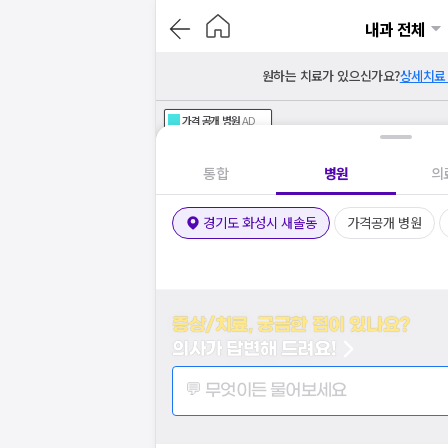
내과 전체
원하는 치료가 있으신가요?
상세치료
가격공개
병원
AD
기획전 참여 병원
AD
병원
통합
병원
의
경기도 화성시 새솔동
가격공개 병원
증상/치료, 궁금한 점이 있나요?
의사가 답변해 드려요!
💬 무엇이든 물어보세요