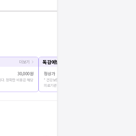
독감예방접종
더보기
30,000원
정상가
40,000원
다. 정확한 비용은 해당
* 건강보험심사평가원에 공개된 진료비용을 출처로 합니다. 정확
의료기관에 문의해주세요.