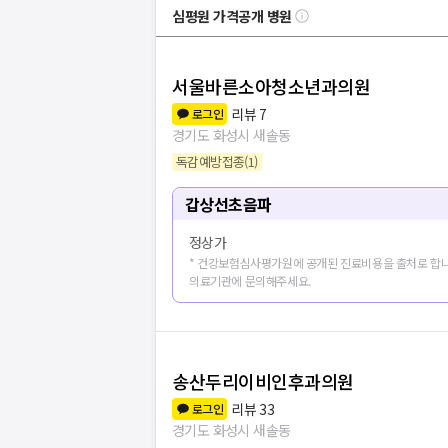
심평원 가격공개 병원
서울바른소아청소년과의원
리뷰
7
로그인
경기도 화성시 새솔동
독감예방접종
(
1
)
갑상선초음파
정상가
* 건강보험심사평가원에 공개된 진료비용을 출처로 합니
의료기관에 문의해주세요.
송산두리이비인후과의원
리뷰
33
로그인
경기도 화성시 새솔동