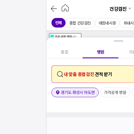
건강검진
전체
종합 건강검진
대장내시경
위내시
가격공개
병원
AD
기획전 참여 병원
AD
병원
통합
병원
의
내 맞춤 종합검진
견적 받기
경기도 화성시 마도면
가격공개 병원