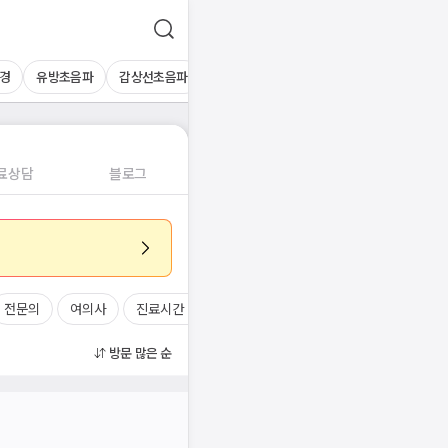
경
유방초음파
갑상선초음파
심장초음파
상복부초음파
경동맥초
료상담
블로그
전문의
여의사
진료시간
방문 많은 순