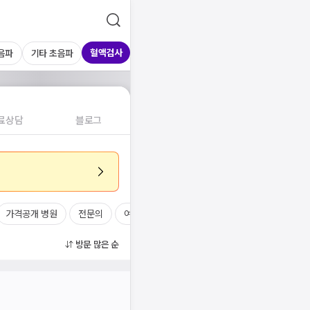
혈액검사
음파
기타 초음파
료상담
블로그
가격공개 병원
전문의
여의사
진료시간
방문 많은 순