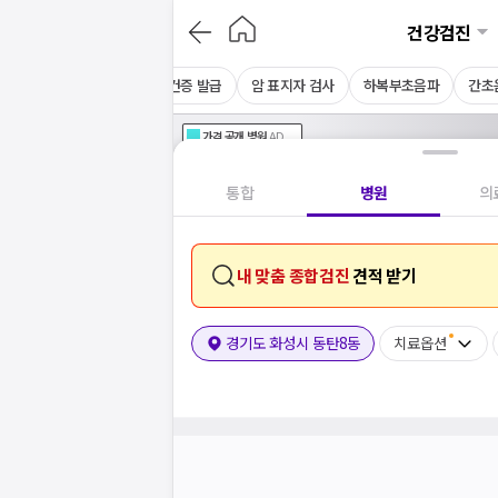
건강검진
CT
채용 건강검진
보건증 발급
암 표지자 검사
하복부초음파
간초
가격공개
병원
AD
기획전 참여 병원
AD
병원
통합
병원
의
내 맞춤 종합검진
견적 받기
경기도 화성시 동탄8동
치료옵션