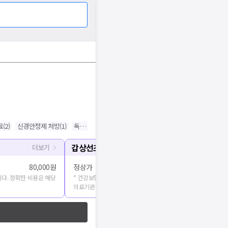
료
(
2
)
신경안정제 처방
(
1
)
독감예방접종
(
1
)
신속항원검사
(
1
)
갑상선초음파
더보기
80,000원
정상가
다. 정확한 비용은 해당
* 건강보험심사평가원에 공개된 진료비용을 출처로 합니다. 정확
의료기관에 문의해주세요.
기