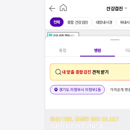
건강검진
전체
종합 건강검진
대장내시경
위내시
가격공개
병원
AD
기획전 참여 병원
AD
병원
통합
병원
의
내 맞춤 종합검진
견적 받기
경기도 의정부시 의정부1동
가격공개 병
증상/치료, 궁금한 점이 있나요?
의사가 답변해 드려요!