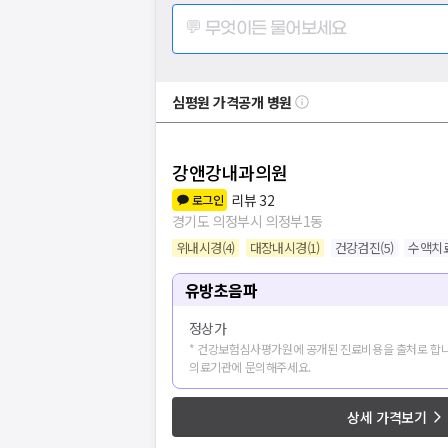
💬 무엇이든 물어보세요
심평원 가격공개 병원
강앤강내과의원
리뷰
32
로그인
경기도 의정부시 의정부1동
위내시경
(
4
)
대장내시경
(
1
)
건강검진
(
5
)
수액치
유방초음파
정상가
* 건강보험심사평가원에 공개된 진료비용을 출처로 합니
의료기관에 문의해주세요.
병원
1
개 더보
상세 가격보기