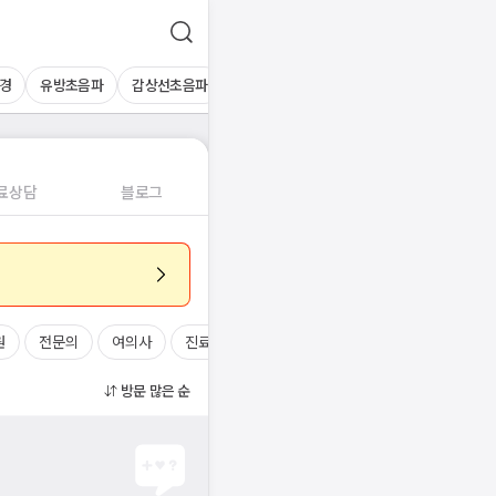
경
유방초음파
갑상선초음파
심장초음파
상복부초음파
경동맥초
료상담
블로그
원
전문의
여의사
진료시간
방문 많은 순