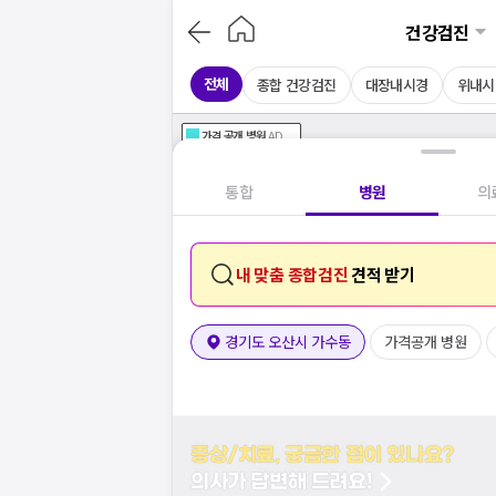
건강검진
전체
종합 건강검진
대장내시경
위내시
가격공개
병원
AD
기획전 참여 병원
AD
병원
통합
병원
의
내 맞춤 종합검진
견적 받기
경기도 오산시 가수동
가격공개 병원
증상/치료, 궁금한 점이 있나요?
의사가 답변해 드려요!