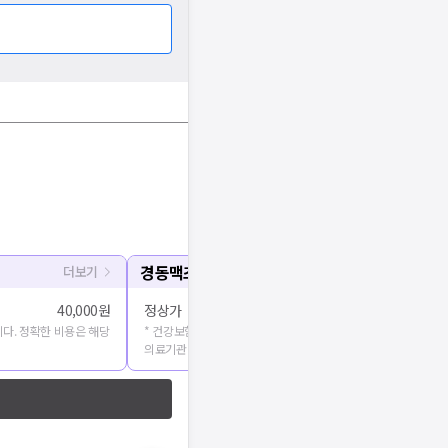
경동맥초음파
더보기
40,000원
정상가
다. 정확한 비용은 해당
* 건강보험심사평가원에 공개된 진료비용을 출처로 합니다. 정확
의료기관에 문의해주세요.