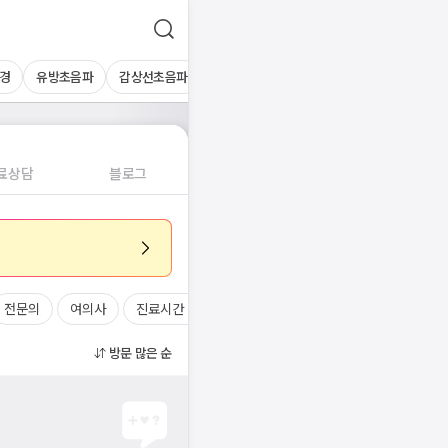
경
유방초음파
갑상선초음파
심장초음파
상복부초음파
경동맥초
료상담
블로그
전문의
여의사
진료시간
방문 많은 순