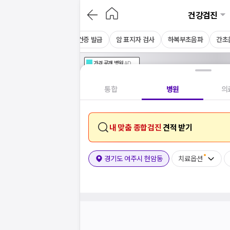
건강검진
CT
채용 건강검진
보건증 발급
암 표지자 검사
하복부초음파
간초
가격공개
병원
AD
기획전 참여 병원
AD
병원
통합
병원
의
내 맞춤 종합검진
견적 받기
경기도 여주시 현암동
치료옵션