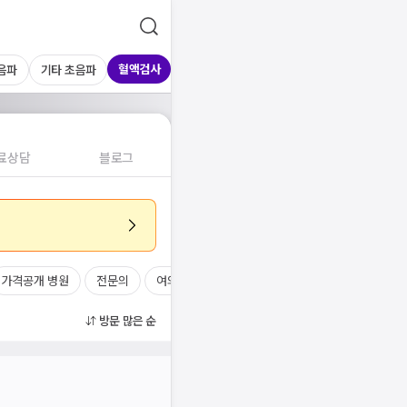
혈액검사
음파
기타 초음파
료상담
블로그
가격공개 병원
전문의
여의사
진료시간
방문 많은 순