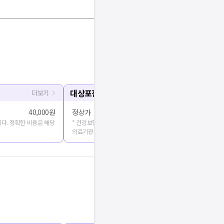
대상포진 예방접종
더보기
40,000원
정상가
150,000원 
다. 정확한 비용은 해당
* 건강보험심사평가원에 공개된 진료비용을 출처로 합니다. 정확
의료기관에 문의해주세요.