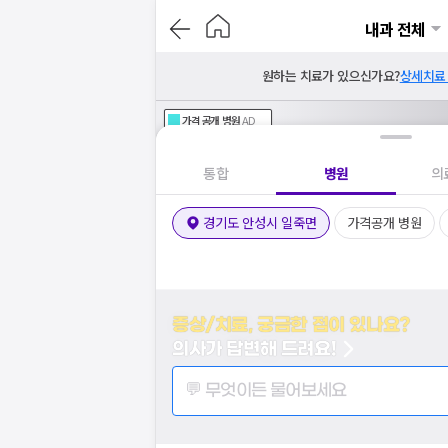
내과 전체
원하는 치료가 있으신가요?
상세치료
가격공개
병원
AD
기획전 참여 병원
AD
병원
통합
병원
의
경기도 안성시 일죽면
가격공개 병원
증상/치료, 궁금한 점이 있나요?
의사가 답변해 드려요!
💬 무엇이든 물어보세요