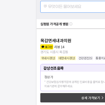
💬 무엇이든 물어보세요
심평원 가격공개 병원
목감연세내과의원
리뷰
14
로그인
경기도 시흥시 목감동
위내시경
(
2
)
대장내시경
(
2
)
건강검진
(
5
)
통풍치
갑상선초음파
정상가
* 건강보험심사평가원에 공개된 진료비용을 출처로 합니
의료기관에 문의해주세요.
상세 가격보기