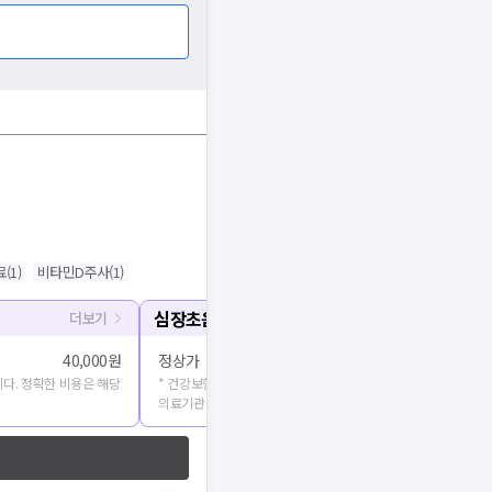
료
(
1
)
비타민D주사
(
1
)
심장초음파
더보기
40,000원
정상가
다. 정확한 비용은 해당
* 건강보험심사평가원에 공개된 진료비용을 출처로 합니다. 정확
의료기관에 문의해주세요.