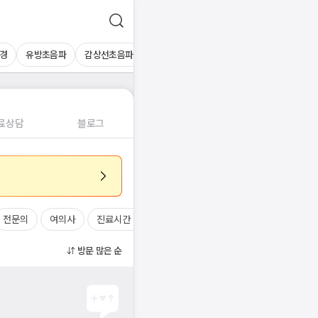
경
유방초음파
갑상선초음파
심장초음파
상복부초음파
경동맥초
료상담
블로그
전문의
여의사
진료시간
방문 많은 순