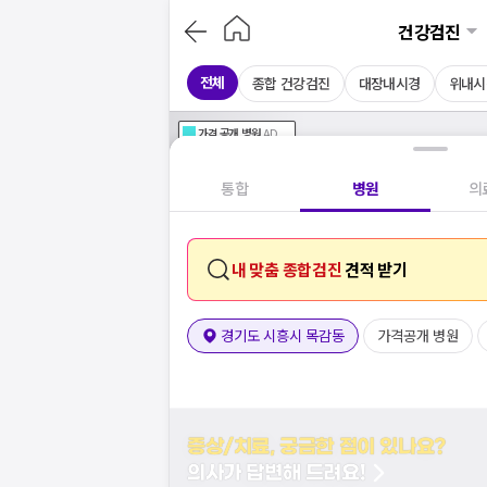
건강검진
전체
종합 건강검진
대장내시경
위내시
가격공개
병원
AD
기획전 참여 병원
AD
병원
통합
병원
의
내 맞춤 종합검진
견적 받기
경기도 시흥시 목감동
가격공개 병원
증상/치료, 궁금한 점이 있나요?
의사가 답변해 드려요!